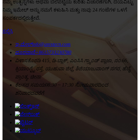
ನಮ್ಮ ಉತ್ಪನ್ನಗಳು ಅಥವಾ ಬೆಲೆಪಟ್ಟಿಯ ಕುರಿತು ವಿಚಾರಣೆಗಾಗಿ, ದಯವಿಟ್ಟು
ನಿಮ್ಮ ಇಮೇಲ್ ಅನ್ನು ನಮಗೆ ಕಳುಹಿಸಿ ಮತ್ತು ನಾವು 24 ಗಂಟೆಗಳ ಒಳಗೆ
ಸಂಪರ್ಕದಲ್ಲಿರುತ್ತೇವೆ.
ಸಲ್ಲಿಸಿ
ಇ-ಮೇಲ್
info@arextecn.com
ದೂರವಾಣಿ
+8615733230780
ವಿಳಾಸ
ಕೊಠಡಿ 415, ಡಿ-ಬ್ಲಾಕ್, ಎಂಸಿಸಿ ಗ್ರ್ಯಾಂಡ್ ಪ್ಲಾಜಾ, ನಂ.66,
ಕ್ಸಿಯಾಂಗ್ಟೈ ರಸ್ತೆ, ಯುಹುವಾ ಜಿಲ್ಲೆ, ಶಿಜಿಯಾಜುವಾಂಗ್ ನಗರ, ಹೆಬೈ
ಪ್ರಾಂತ್ಯ, ಚೀನಾ
ಕೆಲಸದ ಸಮಯ
08:30 ~ 17:30 ಸೋಮವಾರದಿಂದ
ಶನಿವಾರದವರೆಗೆ