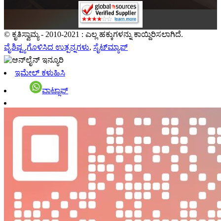
© ಕೃತಿಸ್ವಾಮ್ಯ - 2010-2021 : ಎಲ್ಲ ಹಕ್ಕುಗಳನ್ನು ಕಾಯ್ದಿರಿಸಲಾಗಿದೆ.
ವೈಶಿಷ್ಟ್ಯಗೊಳಿಸಿದ ಉತ್ಪನ್ನಗಳು
,
ಸೈಟ್‌ಮ್ಯಾಪ್
ಇಮೇಲ್ ಕಳುಹಿಸಿ
ವಾಟ್ಸಾಪ್