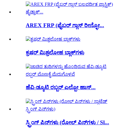
AREX FRP (ಫೈಬರ್ ಗ್ಲಾಸ್ ರೀನ್ಫೋ...
ಕ್ರಷರ್ ಮಿಶ್ರಲೋಹ ಬ್ಲಾಕ್‌ಗಳು
ಹೆವಿ-ಡ್ಯೂಟಿ ರಬ್ಬರ್ ಎಲ್ಬೋ ಹಾಸ್...
ಸ್ಪ್ರಿಂಗ್ ಪಿನ್‌ಗಳು (ರೋಲ್ ಪಿನ್‌ಗಳು / Sl...