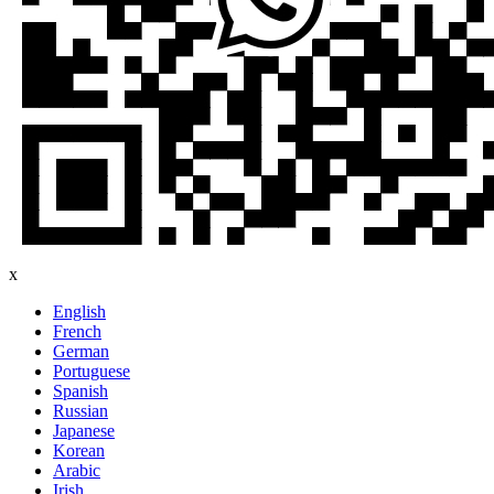
x
English
French
German
Portuguese
Spanish
Russian
Japanese
Korean
Arabic
Irish