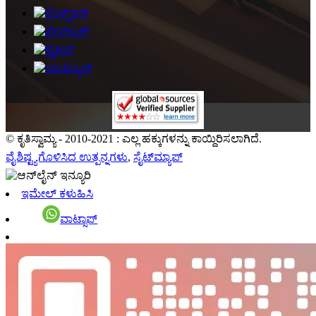
© ಕೃತಿಸ್ವಾಮ್ಯ - 2010-2021 : ಎಲ್ಲ ಹಕ್ಕುಗಳನ್ನು ಕಾಯ್ದಿರಿಸಲಾಗಿದೆ.
ವೈಶಿಷ್ಟ್ಯಗೊಳಿಸಿದ ಉತ್ಪನ್ನಗಳು
,
ಸೈಟ್‌ಮ್ಯಾಪ್
ಇಮೇಲ್ ಕಳುಹಿಸಿ
ವಾಟ್ಸಾಪ್