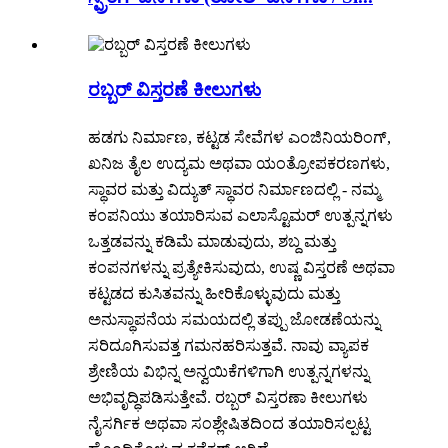
ರಬ್ಬರ್ ವಿಸ್ತರಣೆ ಕೀಲುಗಳು
ಹಡಗು ನಿರ್ಮಾಣ, ಕಟ್ಟಡ ಸೇವೆಗಳ ಎಂಜಿನಿಯರಿಂಗ್,
ಖನಿಜ ತೈಲ ಉದ್ಯಮ ಅಥವಾ ಯಂತ್ರೋಪಕರಣಗಳು,
ಸ್ಥಾವರ ಮತ್ತು ವಿದ್ಯುತ್ ಸ್ಥಾವರ ನಿರ್ಮಾಣದಲ್ಲಿ - ನಮ್ಮ
ಕಂಪನಿಯು ತಯಾರಿಸುವ ಎಲಾಸ್ಟೊಮರ್ ಉತ್ಪನ್ನಗಳು
ಒತ್ತಡವನ್ನು ಕಡಿಮೆ ಮಾಡುವುದು, ಶಬ್ದ ಮತ್ತು
ಕಂಪನಗಳನ್ನು ಪ್ರತ್ಯೇಕಿಸುವುದು, ಉಷ್ಣ ವಿಸ್ತರಣೆ ಅಥವಾ
ಕಟ್ಟಡದ ಕುಸಿತವನ್ನು ಹೀರಿಕೊಳ್ಳುವುದು ಮತ್ತು
ಅನುಸ್ಥಾಪನೆಯ ಸಮಯದಲ್ಲಿ ತಪ್ಪು ಜೋಡಣೆಯನ್ನು
ಸರಿದೂಗಿಸುವತ್ತ ಗಮನಹರಿಸುತ್ತವೆ. ನಾವು ವ್ಯಾಪಕ
ಶ್ರೇಣಿಯ ವಿಭಿನ್ನ ಅನ್ವಯಿಕೆಗಳಿಗಾಗಿ ಉತ್ಪನ್ನಗಳನ್ನು
ಅಭಿವೃದ್ಧಿಪಡಿಸುತ್ತೇವೆ. ರಬ್ಬರ್ ವಿಸ್ತರಣಾ ಕೀಲುಗಳು
ನೈಸರ್ಗಿಕ ಅಥವಾ ಸಂಶ್ಲೇಷಿತದಿಂದ ತಯಾರಿಸಲ್ಪಟ್ಟ