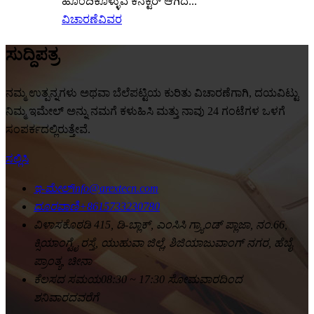
ಹೊಂದಿಕೊಳ್ಳುವ ಕನೆಕ್ಟರ್ ಆಗಿದೆ...
ವಿಚಾರಣೆ
ವಿವರ
ಸುದ್ದಿಪತ್ರ
ನಮ್ಮ ಉತ್ಪನ್ನಗಳು ಅಥವಾ ಬೆಲೆಪಟ್ಟಿಯ ಕುರಿತು ವಿಚಾರಣೆಗಾಗಿ, ದಯವಿಟ್ಟು
ನಿಮ್ಮ ಇಮೇಲ್ ಅನ್ನು ನಮಗೆ ಕಳುಹಿಸಿ ಮತ್ತು ನಾವು 24 ಗಂಟೆಗಳ ಒಳಗೆ
ಸಂಪರ್ಕದಲ್ಲಿರುತ್ತೇವೆ.
ಸಲ್ಲಿಸಿ
ಇ-ಮೇಲ್
info@arextecn.com
ದೂರವಾಣಿ
+8615733230780
ವಿಳಾಸ
ಕೊಠಡಿ 415, ಡಿ-ಬ್ಲಾಕ್, ಎಂಸಿಸಿ ಗ್ರ್ಯಾಂಡ್ ಪ್ಲಾಜಾ, ನಂ.66,
ಕ್ಸಿಯಾಂಗ್ಟೈ ರಸ್ತೆ, ಯುಹುವಾ ಜಿಲ್ಲೆ, ಶಿಜಿಯಾಜುವಾಂಗ್ ನಗರ, ಹೆಬೈ
ಪ್ರಾಂತ್ಯ, ಚೀನಾ
ಕೆಲಸದ ಸಮಯ
08:30 ~ 17:30 ಸೋಮವಾರದಿಂದ
ಶನಿವಾರದವರೆಗೆ