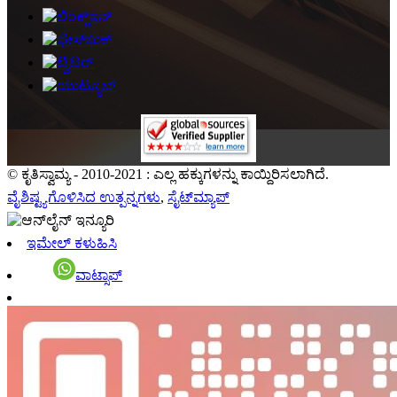
© ಕೃತಿಸ್ವಾಮ್ಯ - 2010-2021 : ಎಲ್ಲ ಹಕ್ಕುಗಳನ್ನು ಕಾಯ್ದಿರಿಸಲಾಗಿದೆ.
ವೈಶಿಷ್ಟ್ಯಗೊಳಿಸಿದ ಉತ್ಪನ್ನಗಳು
,
ಸೈಟ್‌ಮ್ಯಾಪ್
ಇಮೇಲ್ ಕಳುಹಿಸಿ
ವಾಟ್ಸಾಪ್