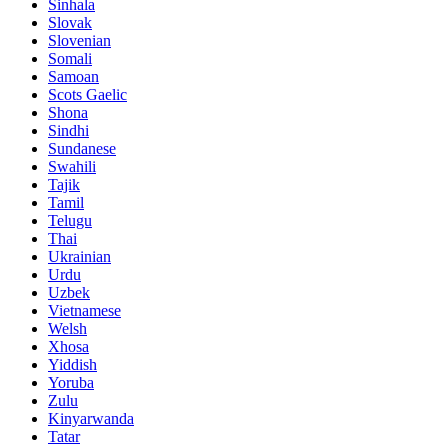
Sinhala
Slovak
Slovenian
Somali
Samoan
Scots Gaelic
Shona
Sindhi
Sundanese
Swahili
Tajik
Tamil
Telugu
Thai
Ukrainian
Urdu
Uzbek
Vietnamese
Welsh
Xhosa
Yiddish
Yoruba
Zulu
Kinyarwanda
Tatar