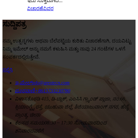
ಇದು ಸೂಕ್ತವಾಗಿದೆ...
ವಿಚಾರಣೆ
ವಿವರ
ಸುದ್ದಿಪತ್ರ
ನಮ್ಮ ಉತ್ಪನ್ನಗಳು ಅಥವಾ ಬೆಲೆಪಟ್ಟಿಯ ಕುರಿತು ವಿಚಾರಣೆಗಾಗಿ, ದಯವಿಟ್ಟು
ನಿಮ್ಮ ಇಮೇಲ್ ಅನ್ನು ನಮಗೆ ಕಳುಹಿಸಿ ಮತ್ತು ನಾವು 24 ಗಂಟೆಗಳ ಒಳಗೆ
ಸಂಪರ್ಕದಲ್ಲಿರುತ್ತೇವೆ.
ಸಲ್ಲಿಸಿ
ಇ-ಮೇಲ್
info@arextecn.com
ದೂರವಾಣಿ
+8615733230780
ವಿಳಾಸ
ಕೊಠಡಿ 415, ಡಿ-ಬ್ಲಾಕ್, ಎಂಸಿಸಿ ಗ್ರ್ಯಾಂಡ್ ಪ್ಲಾಜಾ, ನಂ.66,
ಕ್ಸಿಯಾಂಗ್ಟೈ ರಸ್ತೆ, ಯುಹುವಾ ಜಿಲ್ಲೆ, ಶಿಜಿಯಾಜುವಾಂಗ್ ನಗರ, ಹೆಬೈ
ಪ್ರಾಂತ್ಯ, ಚೀನಾ
ಕೆಲಸದ ಸಮಯ
08:30 ~ 17:30 ಸೋಮವಾರದಿಂದ
ಶನಿವಾರದವರೆಗೆ