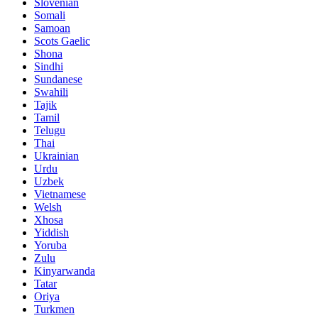
Slovenian
Somali
Samoan
Scots Gaelic
Shona
Sindhi
Sundanese
Swahili
Tajik
Tamil
Telugu
Thai
Ukrainian
Urdu
Uzbek
Vietnamese
Welsh
Xhosa
Yiddish
Yoruba
Zulu
Kinyarwanda
Tatar
Oriya
Turkmen