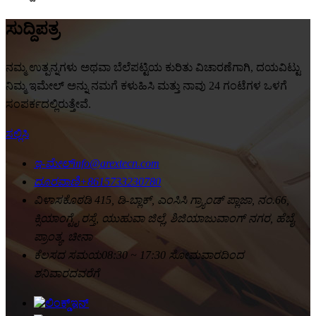
ಸುದ್ದಿಪತ್ರ
ನಮ್ಮ ಉತ್ಪನ್ನಗಳು ಅಥವಾ ಬೆಲೆಪಟ್ಟಿಯ ಕುರಿತು ವಿಚಾರಣೆಗಾಗಿ, ದಯವಿಟ್ಟು
ನಿಮ್ಮ ಇಮೇಲ್ ಅನ್ನು ನಮಗೆ ಕಳುಹಿಸಿ ಮತ್ತು ನಾವು 24 ಗಂಟೆಗಳ ಒಳಗೆ
ಸಂಪರ್ಕದಲ್ಲಿರುತ್ತೇವೆ.
ಸಲ್ಲಿಸಿ
ಇ-ಮೇಲ್
info@arextecn.com
ದೂರವಾಣಿ
+8615733230780
ವಿಳಾಸ
ಕೊಠಡಿ 415, ಡಿ-ಬ್ಲಾಕ್, ಎಂಸಿಸಿ ಗ್ರ್ಯಾಂಡ್ ಪ್ಲಾಜಾ, ನಂ.66,
ಕ್ಸಿಯಾಂಗ್ಟೈ ರಸ್ತೆ, ಯುಹುವಾ ಜಿಲ್ಲೆ, ಶಿಜಿಯಾಜುವಾಂಗ್ ನಗರ, ಹೆಬೈ
ಪ್ರಾಂತ್ಯ, ಚೀನಾ
ಕೆಲಸದ ಸಮಯ
08:30 ~ 17:30 ಸೋಮವಾರದಿಂದ
ಶನಿವಾರದವರೆಗೆ