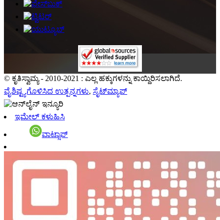
© ಕೃತಿಸ್ವಾಮ್ಯ - 2010-2021 : ಎಲ್ಲ ಹಕ್ಕುಗಳನ್ನು ಕಾಯ್ದಿರಿಸಲಾಗಿದೆ.
ವೈಶಿಷ್ಟ್ಯಗೊಳಿಸಿದ ಉತ್ಪನ್ನಗಳು
,
ಸೈಟ್‌ಮ್ಯಾಪ್
ಇಮೇಲ್ ಕಳುಹಿಸಿ
ವಾಟ್ಸಾಪ್