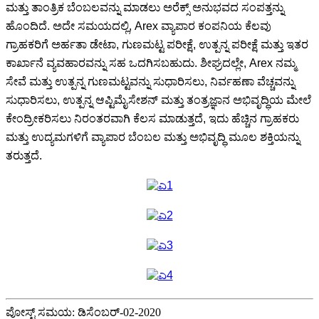
ಮತ್ತು ತಾಂತ್ರಿಕ ಬೆಂಬಲವನ್ನು ಮಾಡಲು ಅರೆಕ್ಸ್ ಅನುಭವದ ಸಂಪತ್ತನ್ನು
ಹೊಂದಿದೆ. ಅದೇ ಸಮಯದಲ್ಲಿ, Arex ವ್ಯಾಪಾರ ಕಂಪನಿಯ ಕೆಲವು
ಗ್ರಾಹಕರಿಗೆ ಅರ್ಹತಾ ಡೇಟಾ, ಗುಣಮಟ್ಟ ಪರೀಕ್ಷೆ, ಉತ್ಪನ್ನ ಪರೀಕ್ಷೆ ಮತ್ತು ಇತರ
ಕಾರ್ಖಾನೆ ವ್ಯವಹಾರವನ್ನು ಸಹ ಒದಗಿಸಬಹುದು. ಶೀಘ್ರದಲ್ಲೇ, Arex ನಮ್ಮ
ಸೇವೆ ಮತ್ತು ಉತ್ಪನ್ನ ಗುಣಮಟ್ಟವನ್ನು ಸುಧಾರಿಸಲು, ನಿರ್ವಹಣಾ ವೆಚ್ಚವನ್ನು
ಸುಧಾರಿಸಲು, ಉತ್ಪನ್ನ ಆಪ್ಟಿಮೈಸೇಶನ್ ಮತ್ತು ತಂತ್ರಜ್ಞಾನ ಅಭಿವೃದ್ಧಿಯ ಮೇಲೆ
ಕೇಂದ್ರೀಕರಿಸಲು ನಿರಂತರವಾಗಿ ಕೆಲಸ ಮಾಡುತ್ತದೆ, ಇದು ಹೆಚ್ಚಿನ ಗ್ರಾಹಕರು
ಮತ್ತು ಉದ್ಯಮಗಳಿಗೆ ವ್ಯಾಪಾರ ಬೆಂಬಲ ಮತ್ತು ಅಭಿವೃದ್ಧಿ ಮೂಲ ಶಕ್ತಿಯನ್ನು
ತರುತ್ತದೆ.
ಪೋಸ್ಟ್ ಸಮಯ: ಡಿಸೆಂಬರ್-02-2020