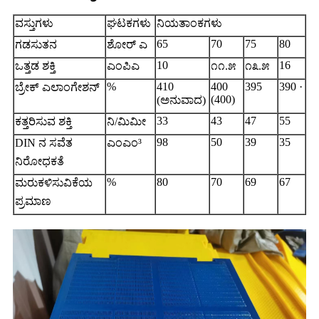
ವಸ್ತುಗಳು
ಘಟಕಗಳು
ನಿಯತಾಂಕಗಳು
65
70
75
80
ಗಡಸುತನ
ಶೋರ್ ಎ
10
16
ಒತ್ತಡ ಶಕ್ತಿ
ಎಂಪಿಎ
೧೧.೫
೧೩.೫
%
410
400
395
390 ·
ಬ್ರೇಕ್ ಎಲಾಂಗೇಶನ್
(400)
(ಅನುವಾದ)
33
43
47
55
ಕತ್ತರಿಸುವ ಶಕ್ತಿ
ನಿ/ಮಿಮೀ
98
50
39
35
DIN ನ ಸವೆತ
ಎಂಎಂ³
ನಿರೋಧಕತೆ
%
80
70
69
67
ಮರುಕಳಿಸುವಿಕೆಯ
ಪ್ರಮಾಣ