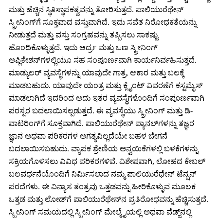
ಮತ್ತು ಹೆಚ್ಚಿನ ಸ್ಥಿತಿಸ್ಥಾಪಕತ್ವವನ್ನು ತೋರಿಸುತ್ತದೆ. ಪಾಲಿಯುರೆಥೇನ್
ಸ್ಕ್ರೀನಿಂಗ್‌ಗೆ ಸೂಕ್ತವಾದ ವಸ್ತುವಾಗಿದೆ. ಇದು ಸವೆತ ನಿರೋಧಕತೆಯನ್ನು
ನೀಡುತ್ತದೆ ಮತ್ತು ವಸ್ತು ಸಂಗ್ರಹವನ್ನು ತಪ್ಪಿಸಲು ಸಾಕಷ್ಟು
ಹೊಂದಿಕೊಳ್ಳುತ್ತದೆ. ಇದು ಆರ್ದ್ರ ಮತ್ತು ಒಣ ಸ್ಕ್ರೀನಿಂಗ್
ಅಪ್ಲಿಕೇಶನ್‌ಗಳಲ್ಲಿಯೂ ಸಹ ಸಂಪೂರ್ಣವಾಗಿ ಕಾರ್ಯನಿರ್ವಹಿಸುತ್ತದೆ.
ಮಾಡ್ಯುಲರ್ ವ್ಯವಸ್ಥೆಗಳನ್ನು ಯಾವುದೇ ಗಾತ್ರ, ಆಕಾರ ಮತ್ತು ಬಲಕ್ಕೆ
ಮಾಡಬಹುದು. ಯಾವುದೇ ಯಂತ್ರ ಮತ್ತು ಕ್ಲೈಂಟ್ ವಿವರಣೆಗೆ ಕಸ್ಟಮೈಸ್
ಮಾಡಲಾಗಿದೆ ಇದರಿಂದ ಅದು ಇತರ ವ್ಯವಸ್ಥೆಗಳೊಂದಿಗೆ ಸಂಪೂರ್ಣವಾಗಿ
ಪರಸ್ಪರ ಬದಲಾಯಿಸಲ್ಪಡುತ್ತದೆ. ಈ ವ್ಯವಸ್ಥೆಯು ಸ್ಕ್ರೀನಿಂಗ್ ಮತ್ತು ಡಿ-
ವಾಟರಿಂಗ್‌ಗೆ ಸೂಕ್ತವಾಗಿದೆ. ಪಾಲಿಯುರೆಥೇನ್ ಪ್ಯಾನಲ್‌ಗಳನ್ನು ತಜ್ಞರ
ಜ್ಞಾನ ಅಥವಾ ಪರಿಕರಗಳ ಅಗತ್ಯವಿಲ್ಲದೆಯೇ ಬಹಳ ಬೇಗನೆ
ಬದಲಾಯಿಸಬಹುದು. ವ್ಯಾಪಕ ಶ್ರೇಣಿಯ ಅನ್ವಯಿಕೆಗಳಲ್ಲಿ ಬಳಕೆಗಳನ್ನು
ಸಕ್ರಿಯಗೊಳಿಸಲು ವಿವಿಧ ಪರಿಕರಗಳಿವೆ. ವಿಶೇಷವಾಗಿ, ಲೋಹದ ಕೇಬಲ್
ಬಲವರ್ಧನೆಯೊಂದಿಗೆ ನಿರ್ಮಿಸಲಾದ ನಮ್ಮ ಪಾಲಿಯುರೆಥೇನ್ ಟೆನ್ಷನ್
ಪರದೆಗಳು. ಈ ವಿನ್ಯಾಸ ತಂತ್ರವು ಒತ್ತಡವನ್ನು ಹೀರಿಕೊಳ್ಳುವ ಮೂಲಕ
ಒತ್ತಡ ಮತ್ತು ಲೋಡ್‌ಗೆ ಪಾಲಿಯುರೆಥೇನ್‌ನ ಪ್ರತಿರೋಧವನ್ನು ಹೆಚ್ಚಿಸುತ್ತದೆ.
ಸ್ಕ್ರೀನಿಂಗ್ ಸಮಯದಲ್ಲಿ ಸ್ಕ್ರೀನಿಂಗ್ ಮೇಲ್ಮೈಯಲ್ಲಿ ಅಥವಾ ವೆಡ್ಜ್‌ನಲ್ಲಿ