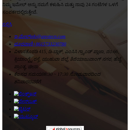
ನಿಮ್ಮ ಇಮೇಲ್ ಅನ್ನು ನಮಗೆ ಕಳುಹಿಸಿ ಮತ್ತು ನಾವು 24 ಗಂಟೆಗಳ ಒಳಗೆ
ಸಂಪರ್ಕದಲ್ಲಿರುತ್ತೇವೆ.
ಸಲ್ಲಿಸಿ
ಇ-ಮೇಲ್
info@arextecn.com
ದೂರವಾಣಿ
+8615733230780
ವಿಳಾಸ
ಕೊಠಡಿ 415, ಡಿ-ಬ್ಲಾಕ್, ಎಂಸಿಸಿ ಗ್ರ್ಯಾಂಡ್ ಪ್ಲಾಜಾ, ನಂ.66,
ಕ್ಸಿಯಾಂಗ್ಟೈ ರಸ್ತೆ, ಯುಹುವಾ ಜಿಲ್ಲೆ, ಶಿಜಿಯಾಜುವಾಂಗ್ ನಗರ, ಹೆಬೈ
ಪ್ರಾಂತ್ಯ, ಚೀನಾ
ಕೆಲಸದ ಸಮಯ
08:30 ~ 17:30 ಸೋಮವಾರದಿಂದ
ಶನಿವಾರದವರೆಗೆ