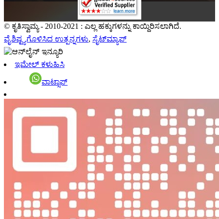
© ಕೃತಿಸ್ವಾಮ್ಯ - 2010-2021 : ಎಲ್ಲ ಹಕ್ಕುಗಳನ್ನು ಕಾಯ್ದಿರಿಸಲಾಗಿದೆ.
ವೈಶಿಷ್ಟ್ಯಗೊಳಿಸಿದ ಉತ್ಪನ್ನಗಳು
,
ಸೈಟ್‌ಮ್ಯಾಪ್
ಇಮೇಲ್ ಕಳುಹಿಸಿ
ವಾಟ್ಸಾಪ್