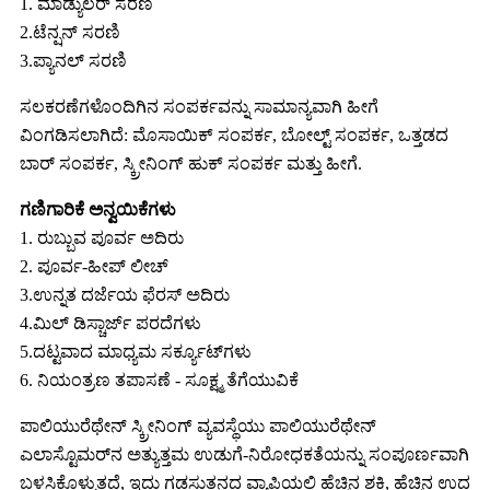
1. ಮಾಡ್ಯುಲರ್ ಸರಣಿ
2.ಟೆನ್ಷನ್ ಸರಣಿ
3.ಪ್ಯಾನಲ್ ಸರಣಿ
ಸಲಕರಣೆಗಳೊಂದಿಗಿನ ಸಂಪರ್ಕವನ್ನು ಸಾಮಾನ್ಯವಾಗಿ ಹೀಗೆ
ವಿಂಗಡಿಸಲಾಗಿದೆ: ಮೊಸಾಯಿಕ್ ಸಂಪರ್ಕ, ಬೋಲ್ಟ್ ಸಂಪರ್ಕ, ಒತ್ತಡದ
ಬಾರ್ ಸಂಪರ್ಕ, ಸ್ಕ್ರೀನಿಂಗ್ ಹುಕ್ ಸಂಪರ್ಕ ಮತ್ತು ಹೀಗೆ.
ಗಣಿಗಾರಿಕೆ ಅನ್ವಯಿಕೆಗಳು
1. ರುಬ್ಬುವ ಪೂರ್ವ ಅದಿರು
2. ಪೂರ್ವ-ಹೀಪ್ ಲೀಚ್
3.ಉನ್ನತ ದರ್ಜೆಯ ಫೆರಸ್ ಅದಿರು
4.ಮಿಲ್ ಡಿಸ್ಚಾರ್ಜ್ ಪರದೆಗಳು
5.ದಟ್ಟವಾದ ಮಾಧ್ಯಮ ಸರ್ಕ್ಯೂಟ್‌ಗಳು
6. ನಿಯಂತ್ರಣ ತಪಾಸಣೆ - ಸೂಕ್ಷ್ಮ ತೆಗೆಯುವಿಕೆ
ಪಾಲಿಯುರೆಥೇನ್ ಸ್ಕ್ರೀನಿಂಗ್ ವ್ಯವಸ್ಥೆಯು ಪಾಲಿಯುರೆಥೇನ್
ಎಲಾಸ್ಟೊಮರ್‌ನ ಅತ್ಯುತ್ತಮ ಉಡುಗೆ-ನಿರೋಧಕತೆಯನ್ನು ಸಂಪೂರ್ಣವಾಗಿ
ಬಳಸಿಕೊಳ್ಳುತ್ತದೆ, ಇದು ಗಡಸುತನದ ವ್ಯಾಪ್ತಿಯಲ್ಲಿ ಹೆಚ್ಚಿನ ಶಕ್ತಿ, ಹೆಚ್ಚಿನ ಉದ್ದ