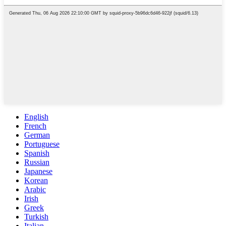
English
French
German
Portuguese
Spanish
Russian
Japanese
Korean
Arabic
Irish
Greek
Turkish
Italian